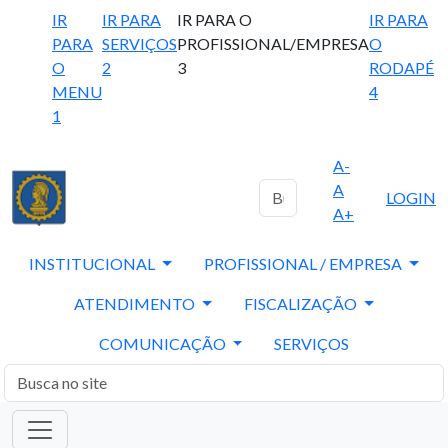
IR
IR PARA
IR PARA O
IR PARA
PARA
SERVIÇOS
PROFISSIONAL/EMPRESA
O
O
2
3
RODAPÉ
MENU
4
1
A-
A
LOGIN
A+
INSTITUCIONAL
PROFISSIONAL / EMPRESA
ATENDIMENTO
FISCALIZAÇÃO
COMUNICAÇÃO
SERVIÇOS