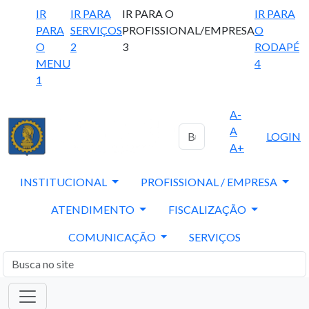
IR
IR PARA
IR PARA O
IR PARA
PARA
SERVIÇOS
PROFISSIONAL/EMPRESA
O
O
2
3
RODAPÉ
MENU
4
1
A-
A
LOGIN
A+
INSTITUCIONAL
PROFISSIONAL / EMPRESA
ATENDIMENTO
FISCALIZAÇÃO
COMUNICAÇÃO
SERVIÇOS