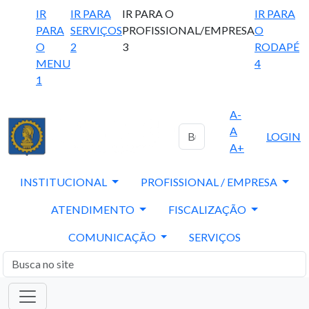
IR
IR PARA
IR PARA O
IR PARA
PARA
SERVIÇOS
PROFISSIONAL/EMPRESA
O
O
2
3
RODAPÉ
MENU
4
1
A-
A
LOGIN
A+
INSTITUCIONAL
PROFISSIONAL / EMPRESA
ATENDIMENTO
FISCALIZAÇÃO
COMUNICAÇÃO
SERVIÇOS