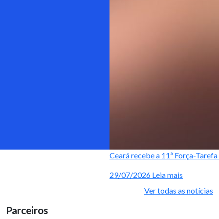
Ceará recebe a 11ª Força-Tarefa 
29/07/2026
Leia mais
Ver todas as notícias
Parceiros