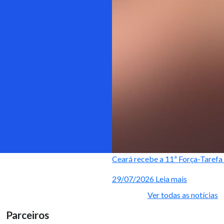
Ceará recebe a 11ª Força-Tarefa 
29/07/2026
Leia mais
Ver todas as notícias
Parceiros