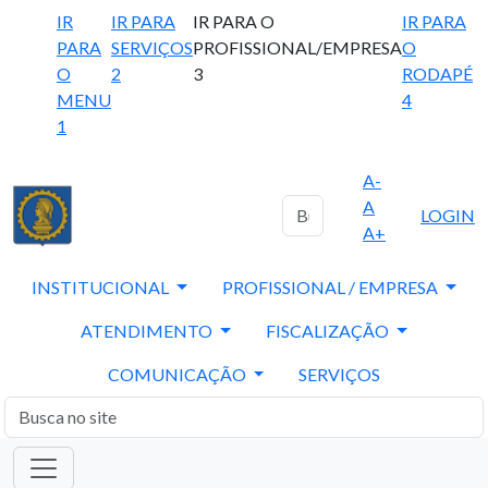
IR
IR PARA
IR PARA O
IR PARA
PARA
SERVIÇOS
PROFISSIONAL/EMPRESA
O
O
2
3
RODAPÉ
MENU
4
1
A-
A
LOGIN
A+
INSTITUCIONAL
PROFISSIONAL / EMPRESA
ATENDIMENTO
FISCALIZAÇÃO
COMUNICAÇÃO
SERVIÇOS