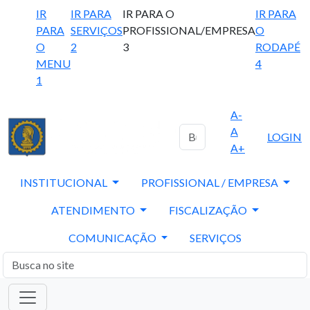
IR
IR PARA
IR PARA O
IR PARA
PARA
SERVIÇOS
PROFISSIONAL/EMPRESA
O
O
2
3
RODAPÉ
MENU
4
1
A-
A
LOGIN
A+
INSTITUCIONAL
PROFISSIONAL / EMPRESA
ATENDIMENTO
FISCALIZAÇÃO
COMUNICAÇÃO
SERVIÇOS