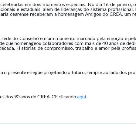
elebradas em dois momentos especiais. No dia 16 de janeiro, o
cionais e estaduais, além de lideranças do sistema profissional
nharia cearense receberam a homenagem Amigos do CREA, um re
 na sede do Conselho em um momento marcado pela emoção e pelo
idade que homenageou colaboradores com mais de 40 anos de dedi
 década. Histórias de compromisso, trabalho e amor pela profis
 o presente e segue projetando o futuro, sempre ao lado dos profi
ões dos 90 anos do CREA-CE clicando
aqui
.