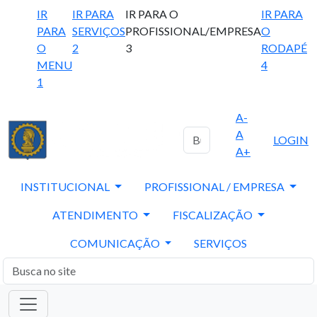
IR
IR PARA
IR PARA O
IR PARA
PARA
SERVIÇOS
PROFISSIONAL/EMPRESA
O
O
2
3
RODAPÉ
MENU
4
1
A-
A
LOGIN
A+
INSTITUCIONAL
PROFISSIONAL / EMPRESA
ATENDIMENTO
FISCALIZAÇÃO
COMUNICAÇÃO
SERVIÇOS