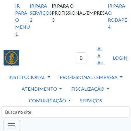
IR
IR PARA
IR PARA O
IR PARA
PARA
SERVIÇOS
PROFISSIONAL/EMPRESA
O
O
2
3
RODAPÉ
MENU
4
1
A-
A
LOGIN
A+
INSTITUCIONAL
PROFISSIONAL / EMPRESA
ATENDIMENTO
FISCALIZAÇÃO
COMUNICAÇÃO
SERVIÇOS