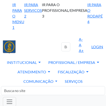
IR
IR PARA
IR PARA O
IR PARA
PARA
SERVIÇOS
PROFISSIONAL/EMPRESA
O
O
2
3
RODAPÉ
MENU
4
1
A-
A
LOGIN
A+
INSTITUCIONAL
PROFISSIONAL / EMPRESA
ATENDIMENTO
FISCALIZAÇÃO
COMUNICAÇÃO
SERVIÇOS