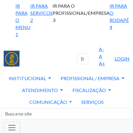
IR
IR PARA
IR PARA O
IR PARA
PARA
SERVIÇOS
PROFISSIONAL/EMPRESA
O
O
2
3
RODAPÉ
MENU
4
1
A-
A
LOGIN
A+
INSTITUCIONAL
PROFISSIONAL / EMPRESA
ATENDIMENTO
FISCALIZAÇÃO
COMUNICAÇÃO
SERVIÇOS