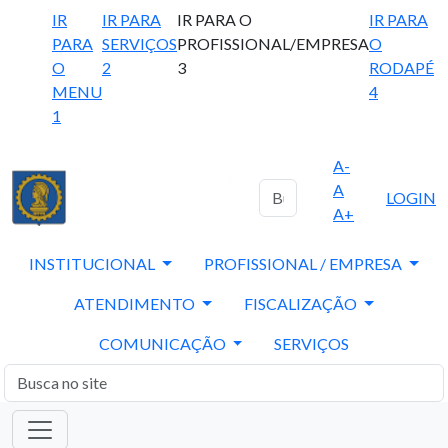
IR
IR PARA
IR PARA O
IR PARA
PARA
SERVIÇOS
PROFISSIONAL/EMPRESA
O
O
2
3
RODAPÉ
MENU
4
1
A-
A
LOGIN
A+
INSTITUCIONAL
PROFISSIONAL / EMPRESA
ATENDIMENTO
FISCALIZAÇÃO
COMUNICAÇÃO
SERVIÇOS