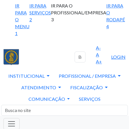
IR
IR PARA
IR PARA O
IR PARA
PARA
SERVIÇOS
PROFISSIONAL/EMPRESA
O
O
2
3
RODAPÉ
MENU
4
1
A-
A
LOGIN
A+
INSTITUCIONAL
PROFISSIONAL / EMPRESA
ATENDIMENTO
FISCALIZAÇÃO
COMUNICAÇÃO
SERVIÇOS