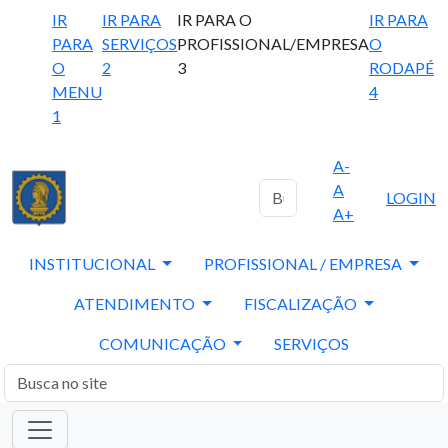
IR
IR PARA
IR PARA O
IR PARA
PARA
SERVIÇOS
PROFISSIONAL/EMPRESA
O
O
2
3
RODAPÉ
MENU
4
1
A-
A
LOGIN
A+
INSTITUCIONAL
PROFISSIONAL / EMPRESA
ATENDIMENTO
FISCALIZAÇÃO
COMUNICAÇÃO
SERVIÇOS