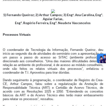
1) Fernando Queiroz; 2) Arthur Campos; 3) Engª. Ana Carolina, Engº.
Aguiar Farias,
Engº. Rogério Ferreira, Engº. Neudete Vasconcelos
Processos Virtuais
O coordenador de Tecnologia da Informação, Fernando Queiroz, deu
início ao segundo dia de atividades do seminário com a apresentação de
um passo a passo do acesso ao SITAC (ambiente profissional),
direcionado aos conselheiros. “Uma das maiores dificuldades deles, em
relação ao ambiente do profissional, é de acesso ao módulo conselheiro,
onde são feitos os relatos virtuais dos processos”, enfatizou o
coordenador de T.I. Aproveitou para tirar dúvidas.
Dando seguimento à programação, o coordenador de Registro do Crea-
CE, Arthur Campos, falou sobre a regularização da Anotação de
Responsabilidade Técnica (ART) e Certidão de Acervo Técnico, de
acordo com as Resoluções 1025 e 1050. “Entendendo os conceitos
básicos da ART e do Acervo Técnico eles terão maior embasamento
para relatar os processos”, ressaltou.