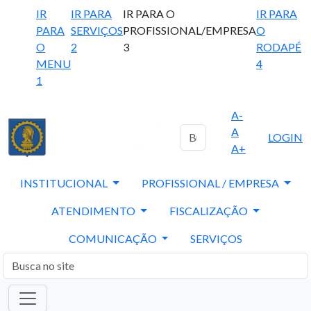
IR
IR PARA
IR PARA O
IR PARA
PARA
SERVIÇOS
PROFISSIONAL/EMPRESA
O
O
2
3
RODAPÉ
MENU
4
1
A-
A
LOGIN
A+
INSTITUCIONAL
PROFISSIONAL / EMPRESA
ATENDIMENTO
FISCALIZAÇÃO
COMUNICAÇÃO
SERVIÇOS