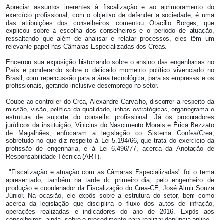
Apreciar assuntos inerentes à fiscalização e ao aprimoramento do
exercício profissional, com o objetivo de defender a sociedade, é uma
das atribuições dos conselheiros, comentou Otacílio Borges, que
explicou sobre a escolha dos conselheiros e o período de atuação,
ressaltando que além de analisar e relatar processos, eles têm um
relevante papel nas Câmaras Especializadas dos Creas.
Encerrou sua exposição historiando sobre o ensino das engenharias no
País e ponderando sobre o delicado momento político vivenciado no
Brasil, com repercussão para a área tecnológica, para as empresas e os
profissionais, gerando inclusive desemprego no setor.
Coube ao controller do Crea, Alexandre Carvalho, discorrer a respeito da
missão, visão, política da qualidade, linhas estratégicas, organograma e
estrutura de suporte do conselho profissional. Já os procuradores
jurídicos da instituição, Vinicius do Nascimento Morais e Érica Bezzato
de Magalhães, enfocaram a legislação do Sistema Confea/Crea,
sobretudo no que diz respeito à Lei 5.194/66, que trata do exercício da
profissão de engenharia, e à Lei 6.496/77, acerca da Anotação de
Responsabilidade Técnica (ART).
"Fiscalização e atuação com as Câmaras Especializadas" foi o tema
apresentado, também na tarde do primeiro dia, pelo engenheiro de
produção e coordenador da Fiscalização do Crea-CE, José Almir Souza
Júnior. Na ocasião, ele expôs sobre a estrutura do setor, bem como
acerca da legislação que disciplina o fluxo dos autos de infração,
operações realizadas e indicadores do ano de 2016. Expôs aos
conselheiros, ainda, sobre o procedimento para realizar denúncia online.