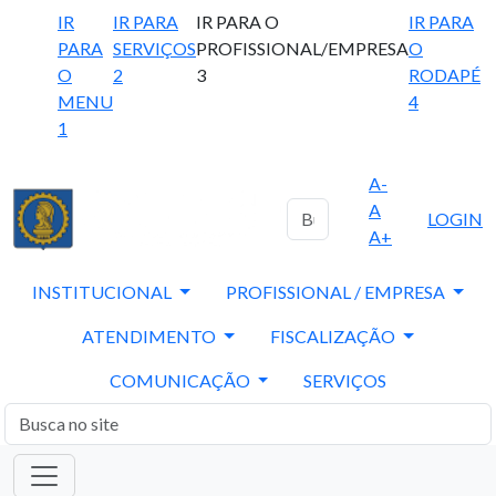
IR
IR PARA
IR PARA O
IR PARA
PARA
SERVIÇOS
PROFISSIONAL/EMPRESA
O
O
2
3
RODAPÉ
MENU
4
1
A-
A
LOGIN
A+
INSTITUCIONAL
PROFISSIONAL / EMPRESA
ATENDIMENTO
FISCALIZAÇÃO
COMUNICAÇÃO
SERVIÇOS