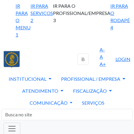
IR
IR PARA
IR PARA O
IR PARA
PARA
SERVIÇOS
PROFISSIONAL/EMPRESA
O
O
2
3
RODAPÉ
MENU
4
1
A-
A
LOGIN
A+
INSTITUCIONAL
PROFISSIONAL / EMPRESA
ATENDIMENTO
FISCALIZAÇÃO
COMUNICAÇÃO
SERVIÇOS