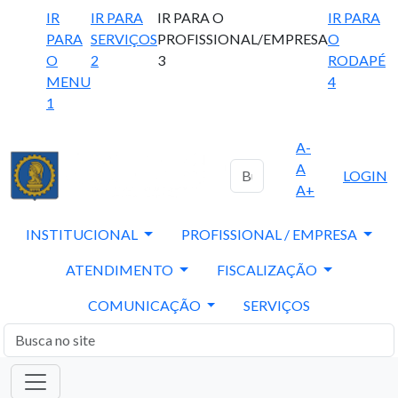
IR
IR PARA
IR PARA O
IR PARA
PARA
SERVIÇOS
PROFISSIONAL/EMPRESA
O
O
2
3
RODAPÉ
MENU
4
1
A-
A
LOGIN
A+
INSTITUCIONAL
PROFISSIONAL / EMPRESA
ATENDIMENTO
FISCALIZAÇÃO
COMUNICAÇÃO
SERVIÇOS