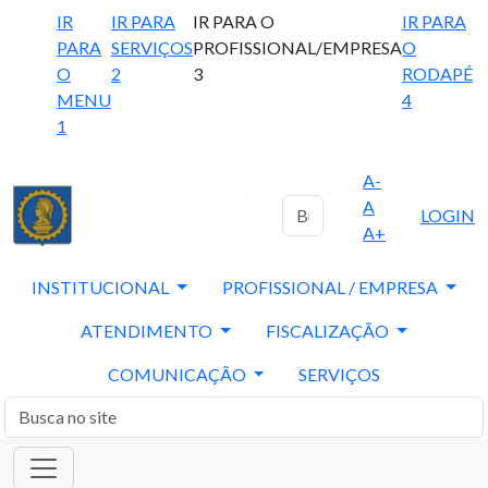
IR
IR PARA
IR PARA O
IR PARA
PARA
SERVIÇOS
PROFISSIONAL/EMPRESA
O
O
2
3
RODAPÉ
MENU
4
1
A-
A
LOGIN
A+
INSTITUCIONAL
PROFISSIONAL / EMPRESA
ATENDIMENTO
FISCALIZAÇÃO
COMUNICAÇÃO
SERVIÇOS