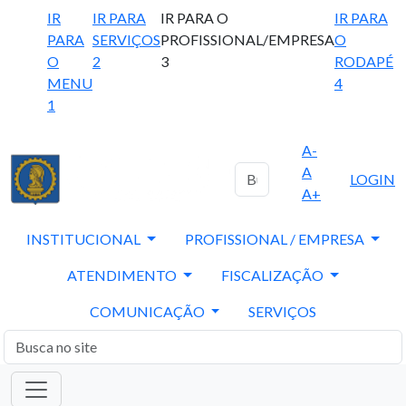
IR
IR PARA
IR PARA O
IR PARA
PARA
SERVIÇOS
PROFISSIONAL/EMPRESA
O
O
2
3
RODAPÉ
MENU
4
1
A-
A
LOGIN
A+
INSTITUCIONAL
PROFISSIONAL / EMPRESA
ATENDIMENTO
FISCALIZAÇÃO
COMUNICAÇÃO
SERVIÇOS