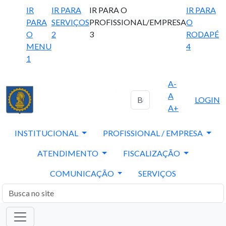
IR
IR PARA
IR PARA O
IR PARA
PARA
SERVIÇOS
PROFISSIONAL/EMPRESA
O
O
2
3
RODAPÉ
MENU
4
1
A-
A
LOGIN
A+
INSTITUCIONAL
PROFISSIONAL / EMPRESA
ATENDIMENTO
FISCALIZAÇÃO
COMUNICAÇÃO
SERVIÇOS