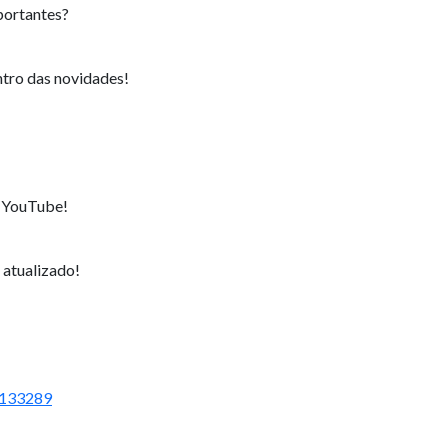
portantes?
ntro das novidades!
 YouTube!
 atualizado!
1133289