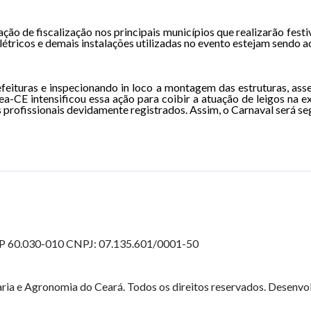
 de fiscalização nos principais municípios que realizarão festi
 elétricos e demais instalações utilizadas no evento estejam sendo
efeituras e inspecionando in loco a montagem das estruturas, ass
-CE intensificou essa ação para coibir a atuação de leigos na ex
profissionais devidamente registrados. Assim, o Carnaval será seg
EP 60.030-010
CNPJ: 07.135.601/0001-50
ia e Agronomia do Ceará. Todos os direitos reservados. Desenvo