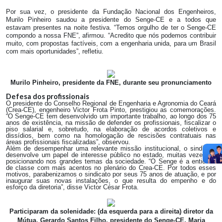
Por sua vez, o presidente da Fundação Nacional dos Engenheiros,
Murilo Pinheiro saudou a presidente do Senge-CE e a todos que
estavam presentes na noite festiva. “Temos orgulho de ter o Senge-CE
compondo a nossa FNE”, afirmou. “Acredito que nós podemos contribuir
muito, com propostas factíveis, com a engenharia unida, para um Brasil
com mais oportunidades”, refletiu.
Murilo Pinheiro, presidente da FNE, durante seu pronunciamento
Defesa dos profissionais
O presidente do Conselho Regional de Engenharia e Agronomia do Ceará
(Crea-CE), engenheiro Victor Frota Pinto, prestigiou as comemorações.
“O Senge-CE tem desenvolvido um importante trabalho, ao longo dos 75
anos de existência, na missão de defender os profissionais, fiscalizar o
piso salarial e, sobretudo, na elaboração de acordos coletivos e
dissídios, bem como na homologação de rescisões contratuais nas
áreas profissionais fiscalizadas”, observou.
Além de desempenhar uma relevante missão institucional, o sindicato
desenvolve um papel de interesse público no estado, muitas vezes se
posicionando nos grandes temas da sociedade. “O Senge é a entidade
de classe com mais acentos no plenário do Crea-CE. Por todos esses
motivos, parabenizamos o sindicato por seus 75 anos de atuação, e por
inaugurar suas novas instalações, o que resulta do empenho e do
esforço da diretoria”, disse Victor César Frota.
Participaram da solenidade: (da esquerda para a direita) diretor da
Mútua, Gerardo Santos Filho, presidente do Senge-CE, Maria