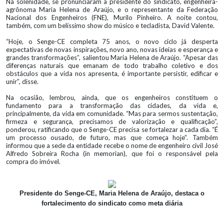
Na solenidade, se pronunciaram a presidente do sindicato, engenheira-
agrônoma Maria Helena de Araújo, e o representante da Federação
Nacional dos Engenheiros (FNE), Murilo Pinheiro. A noite contou,
também, com um belíssimo show do músico e tecladista, David Valente.
“Hoje, o Senge-CE completa 75 anos, o novo ciclo já desperta
expectativas de novas inspirações, novo ano, novas ideias e esperança e
grandes transformações”, salientou Maria Helena de Araújo. “Apesar das
diferenças naturais que emanam de todo trabalho coletivo e dos
obstáculos que a vida nos apresenta, é importante persistir, edificar e
unir”, disse.
Na ocasião, lembrou, ainda, que os engenheiros constituem o
fundamento para a transformação das cidades, da vida e,
principalmente, da vida em comunidade. “Mas para sermos sustentação,
firmeza e segurança, precisamos de valorização e qualificação”,
ponderou, ratificando que o Senge-CE precisa se fortalezar a cada dia. “É
um processo ousado, de futuro, mas que começa hoje”. Também
informou que a sede da entidade recebe o nome de engenheiro civil José
Alfredo Sobreira Rocha (in memorian), que foi o responsável pela
compra do imóvel.
Presidente do Senge-CE, Maria Helena de Araújo, destaca o
fortalecimento do sindicato como meta diária