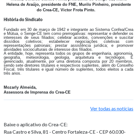
Helena de Araújo, presidente do FNE, Murilo Pinheiro, presidente
do Crea-CE, Victor Frota Pinto.
História do Sindicato
Fundado em 30 de março de 1942 e integrante ao Sistema Confea/Crea
e Mútua, o Senge-CE tem como prerrogativas: representar e defender os
interesses de seus filiados; celebrar acordos, convenções e suscitar
dissídios coletivos; estabelecer negociações coletivas com
representações patronais; prestar assistência jurídica; e promover
atividades socioculturais de interesse dos filiados.
A entidade, hoje, representa todos os grupos de engenharia, agronomia,
geografia, meteorologia, geologia, arquitetura e tecnólogos. É
gerenciado, atualmente, por uma diretoria composta por 20 membros,
sendo sete diretores titulares e respectivos suplentes, além do Conselho
Fiscal, três titulares e igual número de suplentes, todos eleitos a cada
três anos.
Mozarly Almeida,
Assessora de Imprensa do Crea-CE
Ver todas as notícias
Baixe o aplicativo do Crea-CE:
Rua Castro e Silva, 81 - Centro
Fortaleza-CE - CEP 60.030-