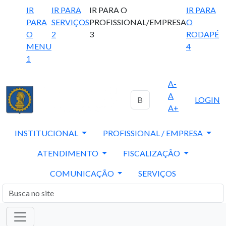
IR
IR PARA
IR PARA O
IR PARA
PARA
SERVIÇOS
PROFISSIONAL/EMPRESA
O
O
2
3
RODAPÉ
MENU
4
1
A-
A
LOGIN
A+
INSTITUCIONAL
PROFISSIONAL / EMPRESA
ATENDIMENTO
FISCALIZAÇÃO
COMUNICAÇÃO
SERVIÇOS