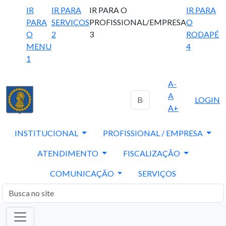
IR
IR PARA
IR PARA O
IR PARA
PARA
SERVIÇOS
PROFISSIONAL/EMPRESA
O
O
2
3
RODAPÉ
MENU
4
1
A-
A
LOGIN
A+
INSTITUCIONAL
PROFISSIONAL / EMPRESA
ATENDIMENTO
FISCALIZAÇÃO
COMUNICAÇÃO
SERVIÇOS