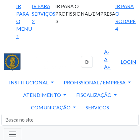
IR
IR PARA
IR PARA O
IR PARA
PARA
SERVIÇOS
PROFISSIONAL/EMPRESA
O
O
2
3
RODAPÉ
MENU
4
1
A-
A
LOGIN
A+
INSTITUCIONAL
PROFISSIONAL / EMPRESA
ATENDIMENTO
FISCALIZAÇÃO
COMUNICAÇÃO
SERVIÇOS