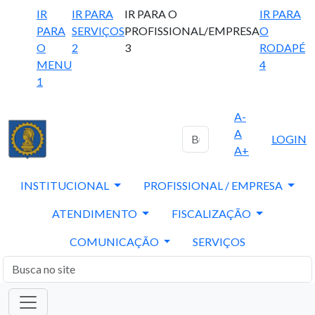
IR
IR PARA
IR PARA O
IR PARA
PARA
SERVIÇOS
PROFISSIONAL/EMPRESA
O
O
2
3
RODAPÉ
MENU
4
1
A-
A
LOGIN
A+
INSTITUCIONAL
PROFISSIONAL / EMPRESA
ATENDIMENTO
FISCALIZAÇÃO
COMUNICAÇÃO
SERVIÇOS