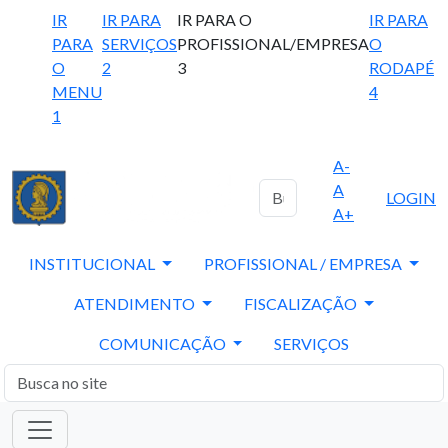
IR
IR PARA
IR PARA O
IR PARA
PARA
SERVIÇOS
PROFISSIONAL/EMPRESA
O
O
2
3
RODAPÉ
MENU
4
1
A-
A
LOGIN
A+
INSTITUCIONAL
PROFISSIONAL / EMPRESA
ATENDIMENTO
FISCALIZAÇÃO
COMUNICAÇÃO
SERVIÇOS