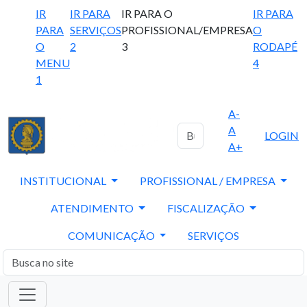
IR
IR PARA
IR PARA O
IR PARA
PARA
SERVIÇOS
PROFISSIONAL/EMPRESA
O
O
2
3
RODAPÉ
MENU
4
1
A-
A
LOGIN
A+
INSTITUCIONAL
PROFISSIONAL / EMPRESA
ATENDIMENTO
FISCALIZAÇÃO
COMUNICAÇÃO
SERVIÇOS