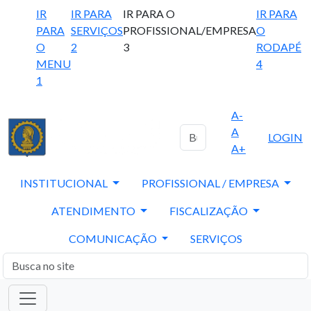
IR
IR PARA
IR PARA O
IR PARA
PARA
SERVIÇOS
PROFISSIONAL/EMPRESA
O
O
2
3
RODAPÉ
MENU
4
1
A-
A
LOGIN
A+
INSTITUCIONAL
PROFISSIONAL / EMPRESA
ATENDIMENTO
FISCALIZAÇÃO
COMUNICAÇÃO
SERVIÇOS