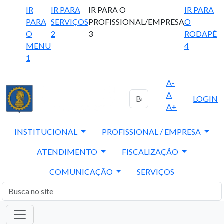
IR
IR PARA
IR PARA O
IR PARA
PARA
SERVIÇOS
PROFISSIONAL/EMPRESA
O
O
2
3
RODAPÉ
MENU
4
1
A-
A
LOGIN
A+
INSTITUCIONAL
PROFISSIONAL / EMPRESA
ATENDIMENTO
FISCALIZAÇÃO
COMUNICAÇÃO
SERVIÇOS