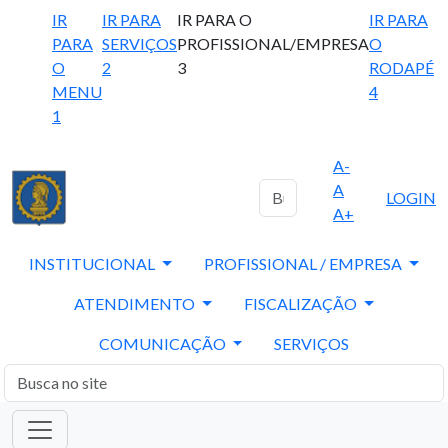
IR
IR PARA
IR PARA O
IR PARA
PARA
SERVIÇOS
PROFISSIONAL/EMPRESA
O
O
2
3
RODAPÉ
MENU
4
1
A-
A
LOGIN
A+
INSTITUCIONAL
PROFISSIONAL / EMPRESA
ATENDIMENTO
FISCALIZAÇÃO
COMUNICAÇÃO
SERVIÇOS