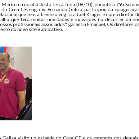
o Mérito na manhã desta terça-feira (08/10), durante a 79a Sema
do Crea-CE, eng. civ. Fernando Galiza, participou da inauguração
 Nacional que tem à frente o eng. civ. Joel Krüger e como diretor 
lho que terá muitas novidades e inovações no decorrer da no
ossos profissionais associados", garantiu Emanuel. Os diretores 
nto do novo site e aplicativo.
ndo Galiza visitou o estande do Crea-CE e os estandes dos dema