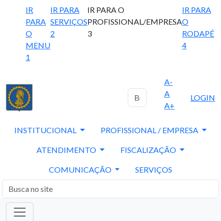
IR
IR PARA
IR PARA O
IR PARA
PARA
SERVIÇOS
PROFISSIONAL/EMPRESA
O
O
2
3
RODAPÉ
MENU
4
1
A-
A
LOGIN
A+
INSTITUCIONAL
PROFISSIONAL / EMPRESA
ATENDIMENTO
FISCALIZAÇÃO
COMUNICAÇÃO
SERVIÇOS