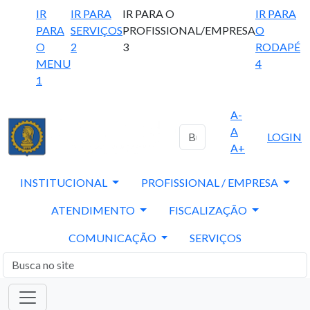
IR
IR PARA
IR PARA O
IR PARA
PARA
SERVIÇOS
PROFISSIONAL/EMPRESA
O
O
2
3
RODAPÉ
MENU
4
1
A-
A
LOGIN
A+
INSTITUCIONAL
PROFISSIONAL / EMPRESA
ATENDIMENTO
FISCALIZAÇÃO
COMUNICAÇÃO
SERVIÇOS