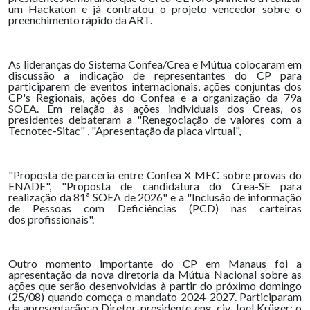
um Hackaton e já contratou o projeto vencedor sobre o
preenchimento rápido da ART.
As lideranças do Sistema Confea/Crea e Mútua colocaram em
discussão a indicação de representantes do CP para
participarem de eventos internacionais, ações conjuntas dos
CP's Regionais, ações do Confea e a organização da 79a
SOEA. Em relação às ações individuais dos Creas, os
presidentes debateram a "Renegociação de valores com a
Tecnotec-Sitac" , "Apresentação da placa virtual",
"Proposta de parceria entre Confea X MEC sobre provas do
ENADE", "Proposta de candidatura do Crea-SE para
realização da 81ª SOEA de 2026" e a "Inclusão de informação
de Pessoas com Deficiências (PCD) nas carteiras
dos profissionais".
Outro momento importante do CP em Manaus foi a
apresentação da nova diretoria da Mútua Nacional sobre as
ações que serão desenvolvidas à partir do próximo domingo
(25/08) quando começa o mandato 2024-2027. Participaram
da apresentação: o Diretor-presidente eng. civ. Joel Krüger; o