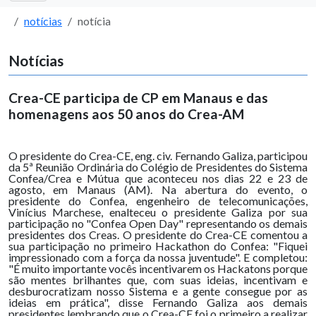
notícias
notícia
Notícias
Crea-CE participa de CP em Manaus e das
homenagens aos 50 anos do Crea-AM
O presidente do Crea-CE, eng. civ. Fernando Galiza, participou
da 5ª Reunião Ordinária do Colégio de Presidentes do Sistema
Confea/Crea e Mútua que aconteceu nos dias 22 e 23 de
agosto, em Manaus (AM). Na abertura do evento, o
presidente do Confea, engenheiro de telecomunicações,
Vinícius Marchese, enalteceu o presidente Galiza por sua
participação no "Confea Open Day" representando os demais
presidentes dos Creas. O presidente do Crea-CE comentou a
sua participação no primeiro Hackathon do Confea: "Fiquei
impressionado com a força da nossa juventude". E completou:
"É muito importante vocês incentivarem os Hackatons porque
são mentes brilhantes que, com suas ideias, incentivam e
desburocratizam nosso Sistema e a gente consegue por as
ideias em prática", disse Fernando Galiza aos demais
presidentes lembrando que o Crea-CE foi o primeiro a realizar