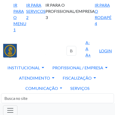
IR
IR PARA
IR PARA O
IR PARA
PARA
SERVIÇOS
PROFISSIONAL/EMPRESA
O
O
2
3
RODAPÉ
MENU
4
1
A-
A
LOGIN
A+
INSTITUCIONAL
PROFISSIONAL / EMPRESA
ATENDIMENTO
FISCALIZAÇÃO
COMUNICAÇÃO
SERVIÇOS