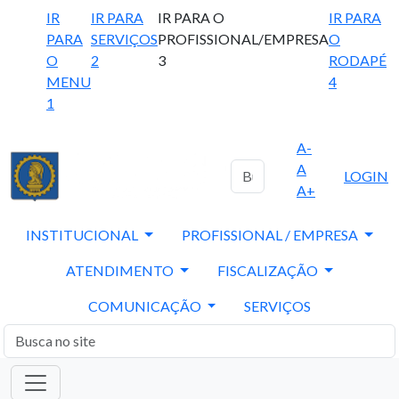
IR
IR PARA
IR PARA O
IR PARA
PARA
SERVIÇOS
PROFISSIONAL/EMPRESA
O
O
2
3
RODAPÉ
MENU
4
1
A-
A
LOGIN
A+
INSTITUCIONAL
PROFISSIONAL / EMPRESA
ATENDIMENTO
FISCALIZAÇÃO
COMUNICAÇÃO
SERVIÇOS