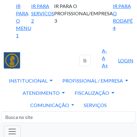
IR
IR PARA
IR PARA O
IR PARA
PARA
SERVIÇOS
PROFISSIONAL/EMPRESA
O
O
2
3
RODAPÉ
MENU
4
1
A-
A
LOGIN
A+
INSTITUCIONAL
PROFISSIONAL / EMPRESA
ATENDIMENTO
FISCALIZAÇÃO
COMUNICAÇÃO
SERVIÇOS