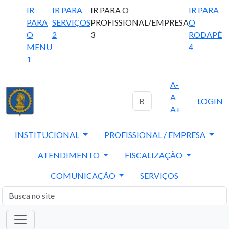
IR
IR PARA
IR PARA O
IR PARA
PARA
SERVIÇOS
PROFISSIONAL/EMPRESA
O
O
2
3
RODAPÉ
MENU
4
1
A-
A
LOGIN
A+
INSTITUCIONAL
PROFISSIONAL / EMPRESA
ATENDIMENTO
FISCALIZAÇÃO
COMUNICAÇÃO
SERVIÇOS