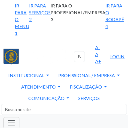
IR
IR PARA
IR PARA O
IR PARA
PARA
SERVIÇOS
PROFISSIONAL/EMPRESA
O
O
2
3
RODAPÉ
MENU
4
1
A-
A
LOGIN
A+
INSTITUCIONAL
PROFISSIONAL / EMPRESA
ATENDIMENTO
FISCALIZAÇÃO
COMUNICAÇÃO
SERVIÇOS