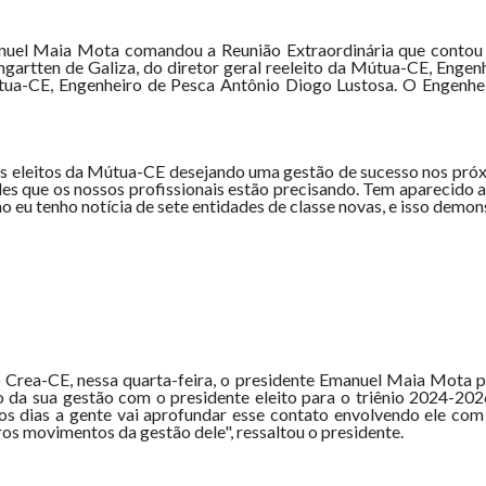
nuel Maia Mota comandou a Reunião Extraordinária que contou 
gartten de Galiza, do diretor geral reeleito da Mútua-CE, Engen
 Mútua-CE, Engenheiro de Pesca Antônio Diogo Lustosa. O Engenh
s eleitos da Mútua-CE desejando uma gestão de sucesso nos pró
des que os nossos profissionais estão precisando. Tem aparecido 
 eu tenho notícia de sete entidades de classe novas, e isso demo
o Crea-CE, nessa quarta-feira, o presidente Emanuel Maia Mota p
ção da sua gestão com o presidente eleito para o triênio 2024-
os dias a gente vai aprofundar esse contato envolvendo ele com 
iros movimentos da gestão dele", ressaltou o presidente.