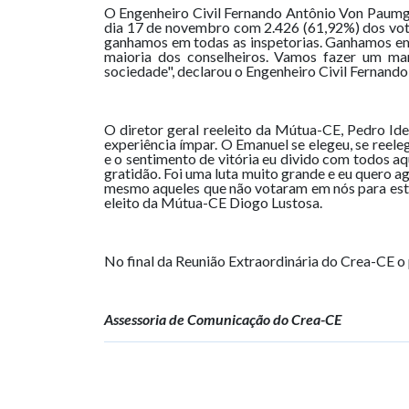
O Engenheiro Civil Fernando Antônio Von Paumga
dia 17 de novembro com 2.426 (61,92%) dos votos
ganhamos em todas as inspetorias. Ganhamos em t
maioria dos conselheiros. Vamos fazer um man
sociedade", declarou o Engenheiro Civil Fernando
O diretor geral reeleito da Mútua-CE, Pedro Id
experiência ímpar. O Emanuel se elegeu, se reele
e o sentimento de vitória eu divido com todos aq
gratidão. Foi uma luta muito grande e eu quero 
mesmo aqueles que não votaram em nós para estar
eleito da Mútua-CE Diogo Lustosa.
No final da Reunião Extraordinária do Crea-CE o
Assessoria de Comunicação do Crea-CE