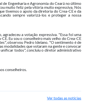
al de Engenharia e Agronomia do Ceará no último
u muito feliz pela vitória muito expressiva. Nós
que tivemos o apoio da diretoria do Crea-CE e da
scando sempre valorizá-los e proteger a nossa
, agradeceu a votação expressiva. "Essa foi uma
ua-CE. Eu sou o conselheiro mais velho do Crea-CE
rtes", observou Pedro Idelano. "O sentimento é de
s as modalidades que votaram na gente e convocar
ificar todos", concluiu o diretor administrativo
os conselheiros.
Ver todas as notícias