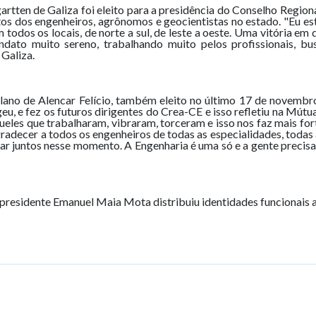
rtten de Galiza foi eleito para a presidência do Conselho Region
 dos engenheiros, agrônomos e geocientistas no estado. "Eu esto
odos os locais, de norte a sul, de leste a oeste. Uma vitória em 
dato muito sereno, trabalhando muito pelos profissionais, bu
 Galiza.
elano de Alencar Felício, também eleito no último 17 de novembro
geu, e fez os futuros dirigentes do Crea-CE e isso refletiu na Mút
ueles que trabalharam, vibraram, torceram e isso nos faz mais fo
agradecer a todos os engenheiros de todas as especialidades, toda
 juntos nesse momento. A Engenharia é uma só e a gente precisa un
 presidente Emanuel Maia Mota distribuiu identidades funcionais a