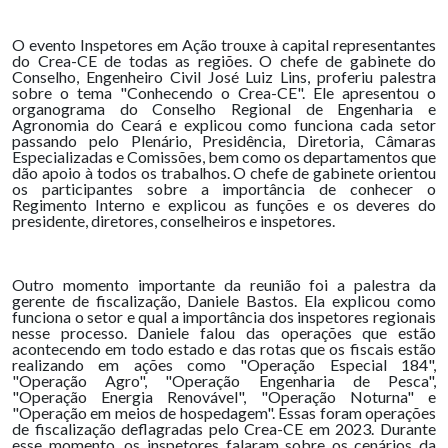
O evento Inspetores em Ação trouxe à capital representantes
do Crea-CE de todas as regiões. O chefe de gabinete do
Conselho, Engenheiro Civil José Luiz Lins, proferiu palestra
sobre o tema "Conhecendo o Crea-CE". Ele apresentou o
organograma do Conselho Regional de Engenharia e
Agronomia do Ceará e explicou como funciona cada setor
passando pelo Plenário, Presidência, Diretoria, Câmaras
Especializadas e Comissões, bem como os departamentos que
dão apoio à todos os trabalhos. O chefe de gabinete orientou
os participantes sobre a importância de conhecer o
Regimento Interno e explicou as funções e os deveres do
presidente, diretores, conselheiros e inspetores.
Outro momento importante da reunião foi a palestra da
gerente de fiscalização, Daniele Bastos. Ela explicou como
funciona o setor e qual a importância dos inspetores regionais
nesse processo. Daniele falou das operações que estão
acontecendo em todo estado e das rotas que os fiscais estão
realizando em ações como "Operação Especial 184",
"Operação Agro", "Operação Engenharia de Pesca",
"Operação Energia Renovável", "Operação Noturna" e
"Operação em meios de hospedagem". Essas foram operações
de fiscalização deflagradas pelo Crea-CE em 2023. Durante
esse momento, os inspetores falaram sobre os cenários da