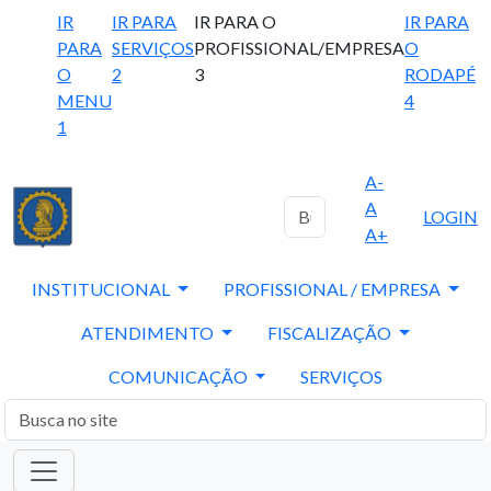
IR
IR PARA
IR PARA O
IR PARA
PARA
SERVIÇOS
PROFISSIONAL/EMPRESA
O
O
2
3
RODAPÉ
MENU
4
1
A-
A
LOGIN
A+
INSTITUCIONAL
PROFISSIONAL / EMPRESA
ATENDIMENTO
FISCALIZAÇÃO
COMUNICAÇÃO
SERVIÇOS