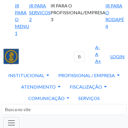
IR
IR PARA
IR PARA O
IR PARA
PARA
SERVIÇOS
PROFISSIONAL/EMPRESA
O
O
2
3
RODAPÉ
MENU
4
1
A-
A
LOGIN
A+
INSTITUCIONAL
PROFISSIONAL / EMPRESA
ATENDIMENTO
FISCALIZAÇÃO
COMUNICAÇÃO
SERVIÇOS