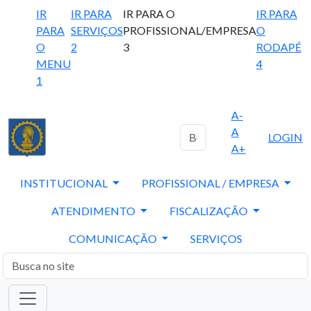
IR
IR PARA
IR PARA O
IR PARA
PARA
SERVIÇOS
PROFISSIONAL/EMPRESA
O
O
2
3
RODAPÉ
MENU
4
1
A-
A
LOGIN
A+
INSTITUCIONAL
PROFISSIONAL / EMPRESA
ATENDIMENTO
FISCALIZAÇÃO
COMUNICAÇÃO
SERVIÇOS