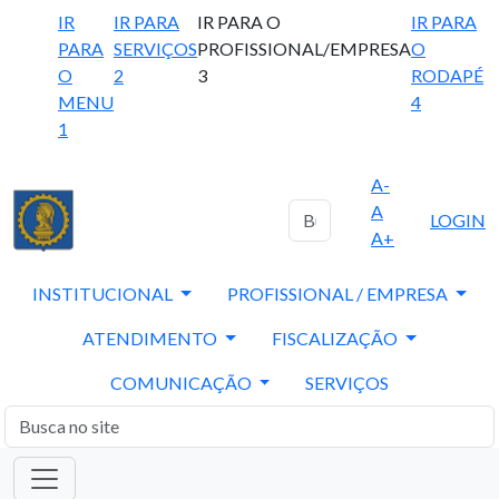
IR
IR PARA
IR PARA O
IR PARA
PARA
SERVIÇOS
PROFISSIONAL/EMPRESA
O
O
2
3
RODAPÉ
MENU
4
1
A-
A
LOGIN
A+
INSTITUCIONAL
PROFISSIONAL / EMPRESA
ATENDIMENTO
FISCALIZAÇÃO
COMUNICAÇÃO
SERVIÇOS