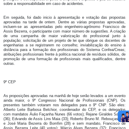
sobre a responsabilidade em caso de acidentes.
Em seguida, foi dado inicio à apresentação e votação das propostas
aprovadas na tarde de ontem. Dentre as várias propostas aprovadas,
incluem-se as apresentadas pelo engenheiro-agrônomo Francisco de
Assis Bezerra, o participante com maior número de sugestões. A criação
de uma campanha de maior valorização do profissional junto à
população; solicitação de um projeto de lei que obrigue os docentes de
engenharias a se registrarem no conselho; inviabilização do ensino à
distância para a formação dos profissionais do Sistema Confea/Creas;
atribuições profissionais frente à politica nacional de resíduos sólidos, de
promoção de uma formação de profissionais mais qualificados, dentre
outras.
9º CEP
As proposições aprovadas na manhã de hoje serão levados a um evento
ainda maior, o 9º Congresso Nacional de Profissionais (CNP). Os
presentes também votaram nos delegados para o 9º CNP. São eles:
Alberto Leite Barbosa Belchior, coordenador do CEP, e os delegados
com mandatos Áulio Façanha Nunes (66 votos); Rejane Giraldes Santos
(36); Edvando de Assis Lins Maia (33); Roberto Bruno M. Rebouças (30)
e José Maria Bezerra do Bomfim (28) e sem mandato, Francisco de
Assis Bezerra Leite (40 votos); Márcio Alves Bezerra (37); Francisco