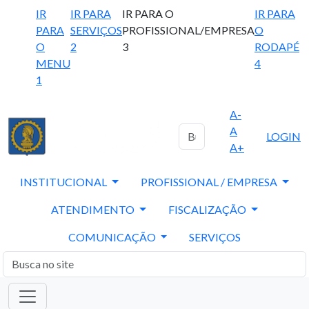
IR
IR PARA
IR PARA O
IR PARA
PARA
SERVIÇOS
PROFISSIONAL/EMPRESA
O
O
2
3
RODAPÉ
MENU
4
1
A-
A
LOGIN
A+
INSTITUCIONAL
PROFISSIONAL / EMPRESA
ATENDIMENTO
FISCALIZAÇÃO
COMUNICAÇÃO
SERVIÇOS