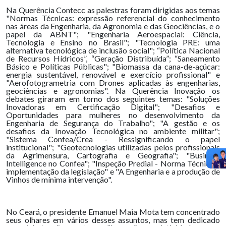
Na Querência Contecc as palestras foram dirigidas aos temas
"Normas Técnicas: expressão referencial do conhecimento
nas áreas da Engenharia, da Agronomia e das Geociências, e o
papel da ABNT"; "Engenharia Aeroespacial: Ciência,
Tecnologia e Ensino no Brasil"; "Tecnologia PRE: uma
alternativa tecnológica de inclusão social"; “Política Nacional
de Recursos Hídricos”, “Geração Distribuída”; “Saneamento
Básico e Políticas Públicas"; "Biomassa da cana-de-açúcar:
energia sustentável, renovável e exercício profissional" e
"Aerofotogrametria com Drones aplicadas às engenharias,
geociências e agronomias". Na Querência Inovação os
debates giraram em torno dos seguintes temas: "Soluções
Inovadoras em Certificação Digital"; "Desafios e
Oportunidades para mulheres no desenvolvimento da
Engenharia de Segurança do Trabalho"; "A gestão e os
desafios da Inovação Tecnológica no ambiente militar";
"Sistema Confea/Crea - Ressignificando o papel
institucional"; "Geotecnologias utilizadas pelos profissionais
da Agrimensura, Cartografia e Geografia"; "Business
Intelligence no Confea"; "Inspeção Predial - Norma Técnica e
implementação da legislação" e "A Engenharia e a produção de
Vinhos de mínima intervenção".
No Ceará, o presidente Emanuel Maia Mota tem concentrado
seus olhares em vários desses assuntos, mas tem dedicado