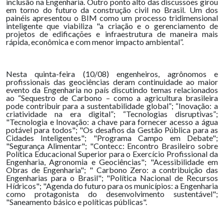
inclusão na Engenharia. Outro ponto alto das discussões girou
em torno do futuro da construção civil no Brasil. Um dos
painéis apresentou o BIM como um processo tridimensional
inteligente que viabiliza "a criação e o gerenciamento de
projetos de edificações e infraestrutura de maneira mais
rápida, econômica e com menor impacto ambiental”.
Nesta quinta-feira (10/08) engenheiros, agrônomos e
profissionais das geociências deram continuidade ao maior
evento da Engenharia no país discutindo temas relacionados
ao “Sequestro de Carbono – como a agricultura brasileira
pode contribuir para a sustentabilidade global”; “Inovação: a
criatividade na era digital”; “Tecnologias disruptivas”;
"Tecnologia e Inovação: a chave para fornecer acesso a água
potável para todos"; "Os desafios da Gestão Pública para as
Cidades Inteligentes"; "Programa Campo em Debate";
"Segurança Alimentar"; "Contecc: Encontro Brasileiro sobre
Política Educacional Superior para o Exercício Profissional da
Engenharia, Agronomia e Geociências"; "Acessibilidade em
Obras de Engenharia"; " Carbono Zero: a contribuição das
Engenharias para o Brasil"; "Política Nacional de Recursos
Hídricos"; "Agenda do futuro para os municípios: a Engenharia
como protagonista do desenvolvimento sustentável";
"Saneamento básico e políticas públicas".