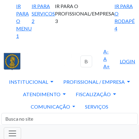
IR
IR PARA
IR PARA O
IR PARA
PARA
SERVIÇOS
PROFISSIONAL/EMPRESA
O
O
2
3
RODAPÉ
MENU
4
1
A-
A
LOGIN
A+
INSTITUCIONAL
PROFISSIONAL / EMPRESA
ATENDIMENTO
FISCALIZAÇÃO
COMUNICAÇÃO
SERVIÇOS