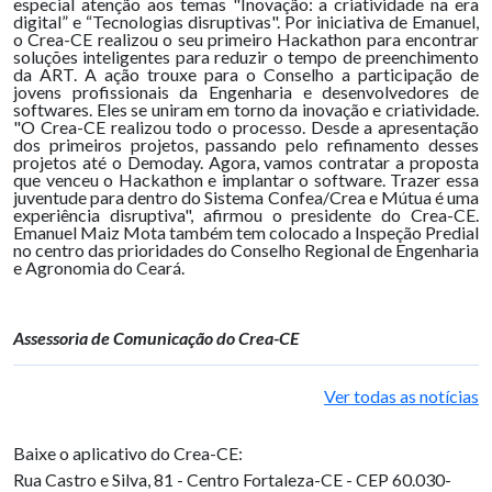
especial atenção aos temas "Inovação: a criatividade na era
digital” e “Tecnologias disruptivas". Por iniciativa de Emanuel,
o Crea-CE realizou o seu primeiro Hackathon para encontrar
soluções inteligentes para reduzir o tempo de preenchimento
da ART. A ação trouxe para o Conselho a participação de
jovens profissionais da Engenharia e desenvolvedores de
softwares. Eles se uniram em torno da inovação e criatividade.
"O Crea-CE realizou todo o processo. Desde a apresentação
dos primeiros projetos, passando pelo refinamento desses
projetos até o Demoday. Agora, vamos contratar a proposta
que venceu o Hackathon e implantar o software. Trazer essa
juventude para dentro do Sistema Confea/Crea e Mútua é uma
experiência disruptiva", afirmou o presidente do Crea-CE.
Emanuel Maiz Mota também tem colocado a Inspeção Predial
no centro das prioridades do Conselho Regional de Engenharia
e Agronomia do Ceará.
Assessoria de Comunicação do Crea-CE
Ver todas as notícias
Baixe o aplicativo do Crea-CE:
Rua Castro e Silva, 81 - Centro
Fortaleza-CE - CEP 60.030-