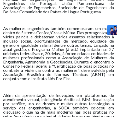
Engenheiros de Portugal, União Pan-americana de
Associações de Engenheiros, Sociedade de Engenheiros da
Bolívia e Comunidade dos Países de Língua Portuguesa.
As mulheres engenheiras também comemoraram um marco
dentro do Sistema Confea/Crea e Mútua. Elas protagonizaram
vários painéis e debateram vários assuntos relacionados à
inclusão social, oportunidades de mercado, equidade de
gênero e igualdade salarial dentre outros temas. Lançado na
atual gestão, o Programa Mulher já está implantado nas 27
unidades federativas e, 20 delas, já foram criadas entidades de
mulheres profissionais como a Associação de Mulheres da
Engenharia, Agronomia e Geociências. Durante o encontro o
Conselho Federal aderiu à "Certificação de boas práticas no
combate à violência contra as mulheres”, desenvolvida pela
Associação Brasileira de Normas Técnicas (ABNT) em
conjunto com o Instituto Nós Por Elas.
Além da apresentação de inovações em plataformas de
atendimento virtual, Inteligência Artificial, BIM, fiscalização
por satélite, uso de drones e muitas outras tecnologias a
serviço das engenharias, a SOEA também colocou em
discussão o que há de mais moderno nas boas práticas no
setor Agronômico e sustentabilidade do meio ambiente como