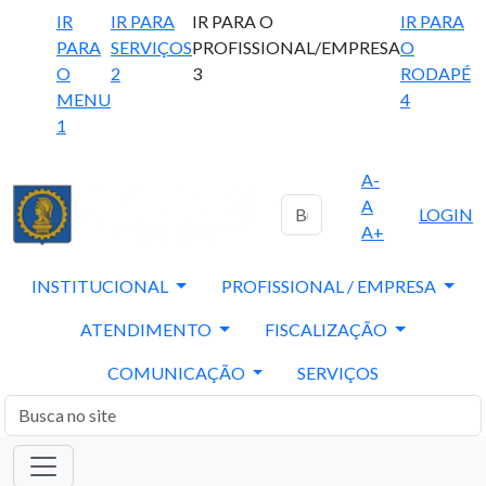
IR
IR PARA
IR PARA O
IR PARA
PARA
SERVIÇOS
PROFISSIONAL/EMPRESA
O
O
2
3
RODAPÉ
MENU
4
1
A-
A
LOGIN
A+
INSTITUCIONAL
PROFISSIONAL / EMPRESA
ATENDIMENTO
FISCALIZAÇÃO
COMUNICAÇÃO
SERVIÇOS