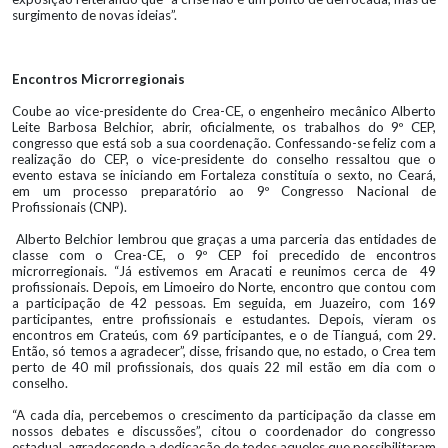
surgimento de novas ideias”.
Encontros Microrregionais
Coube ao vice-presidente do Crea-CE, o engenheiro mecânico Alberto
Leite Barbosa Belchior, abrir, oficialmente, os trabalhos do 9º CEP,
congresso que está sob a sua coordenação. Confessando-se feliz com a
realização do CEP, o vice-presidente do conselho ressaltou que o
evento estava se iniciando em Fortaleza constituía o sexto, no Ceará,
em um processo preparatório ao 9º Congresso Nacional de
Profissionais (CNP).
Alberto Belchior lembrou que graças a uma parceria das entidades de
classe com o Crea-CE, o 9º CEP foi precedido de encontros
microrregionais. “Já estivemos em Aracati e reunimos cerca de 49
profissionais. Depois, em Limoeiro do Norte, encontro que contou com
a participação de 42 pessoas. Em seguida, em Juazeiro, com 169
participantes, entre profissionais e estudantes. Depois, vieram os
encontros em Crateús, com 69 participantes, e o de Tianguá, com 29.
Então, só temos a agradecer”, disse, frisando que, no estado, o Crea tem
perto de 40 mil profissionais, dos quais 22 mil estão em dia com o
conselho.
“A cada dia, percebemos o crescimento da participação da classe em
nossos debates e discussões”, citou o coordenador do congresso
estadual, agradecendo a dedicação de todos aqueles que possibilitaram