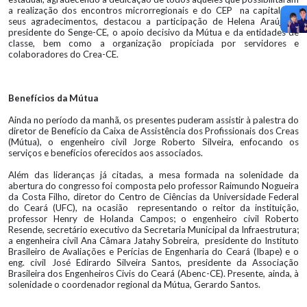
a realização dos encontros microrregionais e do CEP na capital. Em
seus agradecimentos, destacou a participação de Helena Araújo, a
presidente do Senge-CE, o apoio decisivo da Mútua e da entidades de
classe, bem como a organização propiciada por servidores e
colaboradores do Crea-CE.
Benefícios da Mútua
Ainda no período da manhã, os presentes puderam assistir à palestra do
diretor de Benefício da Caixa de Assistência dos Profissionais dos Creas
(Mútua), o engenheiro civil Jorge Roberto Silveira, enfocando os
serviços e benefícios oferecidos aos associados.
Além das lideranças já citadas, a mesa formada na solenidade da
abertura do congresso foi composta pelo professor Raimundo Nogueira
da Costa Filho, diretor do Centro de Ciências da Universidade Federal
do Ceará (UFC), na ocasião representando o reitor da instituição,
professor Henry de Holanda Campos; o engenheiro civil Roberto
Resende, secretário executivo da Secretaria Municipal da Infraestrutura;
a engenheira civil Ana Câmara Jatahy Sobreira, presidente do Instituto
Brasileiro de Avaliações e Perícias de Engenharia do Ceará (Ibape) e o
eng. civil José Edirardo Silveira Santos, presidente da Associação
Brasileira dos Engenheiros Civis do Ceará (Abenc-CE). Presente, ainda, à
solenidade o coordenador regional da Mútua, Gerardo Santos.