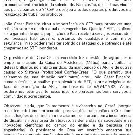
pronunciamento no início da solenidade. Na ocasião, deu as boas vindas
aos participantes do 9º CEP e desejou a todos debates produtivos e a
realização de trabalhos profícuos.
João César Pinheiro citou a importância do CEP para promover uma
reflexão sobre o quadro atual das engenharias. Quanto à ART, explicou
ser a garantia de que a população do País receberá serviços executados
por pessoas habilitadas e, portanto, de qualidade e com maior
segurança. “Não poderíamos ter sofrido os ataques que sofremos e até
chegarmos ao STF”, ponderou.
O presidente do Crea-CE em exercício fez questão de agradecer o
empenho e apoio da Caixa de Assistência (Mútua) para viabilizar a
defesa brilhante, no âmbito jurídico, da manutenção da ART e de outras
causas do Sistema Profissional Confea/Creas. “O que permitiu que
saíssemos de uma situação periclitante”, citou João César Pinheiro,
numa referência à análise, pelo plenário do STF, sobre a exigência da
taxa de expedição da ART, com base na Lei 6.994/1982. “Assim,
poderemos levar avante nosso ideal de oferecermos bons serviços à
comunidade”, acrescentou.
Observou, ainda, que “o momento é alvissareiro no Ceará, porque
recentemente fomos procurados para viabilizar uma união do Crea com
as instituições de ensino a fim de criarmos um fórum com a incumbência
de discutir a nossa área de atuação, as demandas da sociedade e as
inovações científicas no campo do ensino e da pesquisa nas
engenharias”. O presidente do Crea em exercício encerrou sua
exposição reiterando que “a crise não é um ponto de derrocada, mas de