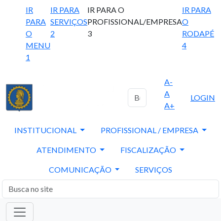
IR
IR PARA
IR PARA O
IR PARA
PARA
SERVIÇOS
PROFISSIONAL/EMPRESA
O
O
2
3
RODAPÉ
MENU
4
1
A-
A
LOGIN
A+
INSTITUCIONAL
PROFISSIONAL / EMPRESA
ATENDIMENTO
FISCALIZAÇÃO
COMUNICAÇÃO
SERVIÇOS