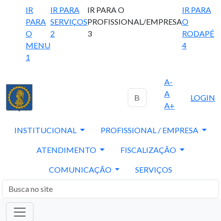
IR
IR PARA
IR PARA O
IR PARA
PARA
SERVIÇOS
PROFISSIONAL/EMPRESA
O
O
2
3
RODAPÉ
MENU
4
1
A-
A
LOGIN
A+
INSTITUCIONAL
PROFISSIONAL / EMPRESA
ATENDIMENTO
FISCALIZAÇÃO
COMUNICAÇÃO
SERVIÇOS