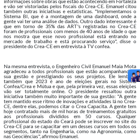
informações sobre obras que estão acontecendo em Fortaleza
e vão ser vistoriadas pelos fiscais do Crea-CE. Emanuel citou
também outras iniciativas e estatisticas. "Implementamos o
Sistema BI, que é a montagem de uma dashboard, onde a
gente vai ter uma análise de dados. Outro dado interessante é
que em torno de 35% das ART's registradas no Crea-CE
foram de profissionais com menos de 40 anos de idade o que
nos mostra que esse novo profissional está entrando no
mercado de trabalho e está procurando serviço", disse o
presidente do Crea-CE em entrevista à TV confea.
Na mesma entrevista, o Engenheiro Civil Emanuel Maia Mota
agradeceu a todos profissionais que estão acompanhando a
sua gestão e prestigiando os seus projetos. Ele lembrou
também que 2023 é ano de eleições gerais no Sistema
Confea/Crea e Mútua e que, pela primeira vez, essas eleições
vão ser totalmente online. O presidente ressaltou outra
iniciativa também muito importante de sua gestão: "A gente
tem mantido esse ritmo de inovações e atividades lá no Crea-
CE, dentre elas, podemos citar o Crea Capacita. A gente tem
hoje contratado mais de mil horas de treinamentos gratuitos
aos profissionais divididos em 50 cursos. Qualquer
profissional do estado do Ceará pode se inscrever no site do
Crea-CE para se capacitar em um desses cursos em todos os
segmentos, tanto na Engenharia, como na Agronomia, como
nas Geociências", afirmou Emanuel.